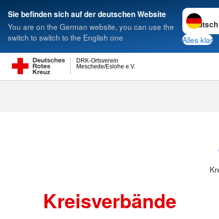
Sprache w
Sie befinden sich auf der deutschen Website
You are on the German website, you can use the
Suche
switch to switch to the English one
Alles klar
DRK-Ortsverein
Meschede/Eslohe e.V.
Kreisverbänd
Kr
Kreisverbände