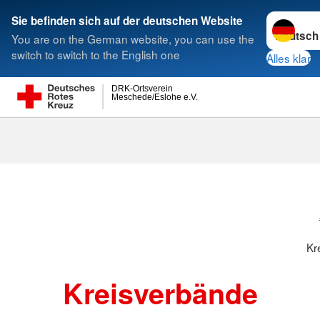
Sprache w
Sie befinden sich auf der deutschen Website
You are on the German website, you can use the
Suche
switch to switch to the English one
Alles klar
DRK-Ortsverein
Meschede/Eslohe e.V.
Kreisverbänd
Kr
Kreisverbände