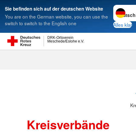
Sprache w
Sie befinden sich auf der deutschen Website
You are on the German website, you can use the
Suche
switch to switch to the English one
Alles klar
DRK-Ortsverein
Meschede/Eslohe e.V.
Kreisverbänd
Kr
Kreisverbände