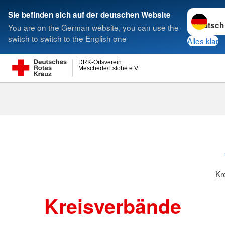
Sprache w
Sie befinden sich auf der deutschen Website
You are on the German website, you can use the
Suche
switch to switch to the English one
Alles klar
DRK-Ortsverein
Meschede/Eslohe e.V.
Kreisverbänd
Kr
Kreisverbände