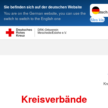
Sprache w
Sie befinden sich auf der deutschen Website
You are on the German website, you can use the
Suche
switch to switch to the English one
Alles klar
DRK-Ortsverein
Meschede/Eslohe e.V.
Kreisverbänd
Kr
Kreisverbände