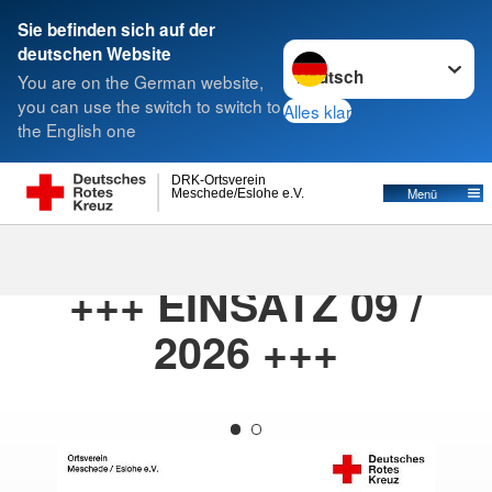
Sie befinden sich auf der
Sprache wechseln zu
deutschen Website
Suche
You are on the German website,
you can use the switch to switch to
Alles klar
the English one
DRK-Ortsverein
Menü
Meschede/Eslohe e.V.
21.02.2026
· DRK_Meschede_einsaetze
+++ EINSATZ 09 /
2026 +++