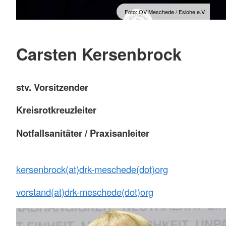
Foto: OV Meschede / Eslohe e.V.
Carsten Kersenbrock
stv. Vorsitzender
Kreisrotkreuzleiter
Notfallsanitäter / Praxisanleiter
kersenbrock(at)drk-meschede(dot)org
vorstand(at)drk-meschede(dot)org