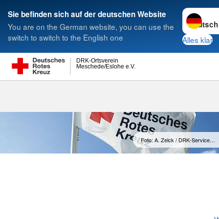
Sprache w
Sie befinden sich auf der deutschen Website
You are on the German website, you can use the
Suche
switch to switch to the English one
Alles klar
DRK-Ortsverein
Meschede/Eslohe e.V.
Vorstand
Foto: A. Zelck / DRK-Service…