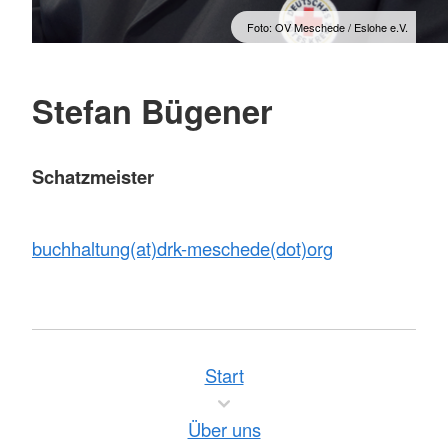
Foto: OV Meschede / Eslohe e.V.
Stefan Bügener
Schatzmeister
buchhaltung(at)drk-meschede(dot)org
Start
Über uns