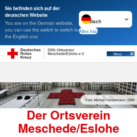
Sie befinden sich auf der
Sprache wechseln zu
deutschen Website
Suche
You are on the German website,
you can use the switch to switch to
Alles klar
the English one
DRK-Ortsverein
Menü
Meschede/Eslohe e.V.
Foto: Michael Handelmann / DRK
Der Ortsverein
Meschede/Eslohe