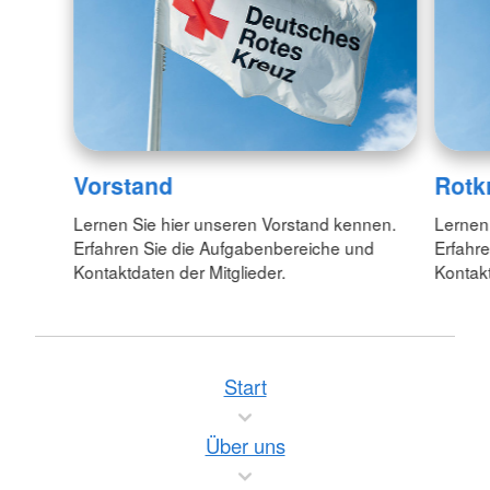
Vorstand
Rotk
Lernen Sie hier unseren Vorstand kennen.
Lernen 
Erfahren Sie die Aufgabenbereiche und
Erfahr
Kontaktdaten der Mitglieder.
Kontakt
Start
Über uns