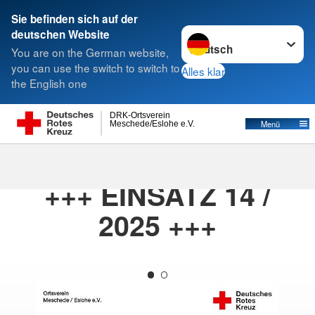
Sie befinden sich auf der
Sprache wechseln zu
deutschen Website
Suche
You are on the German website,
you can use the switch to switch to
Alles klar
the English one
DRK-Ortsverein
Menü
Meschede/Eslohe e.V.
22.05.2025
· DRK_Meschede_einsaetze
+++ EINSATZ 14 /
2025 +++