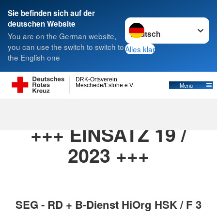
Sie befinden sich auf der
Sprache wechseln zu
deutschen Website
Suche
You are on the German website,
you can use the switch to switch to
Alles klar
the English one
DRK-Ortsverein
Menü
Meschede/Eslohe e.V.
16.07.2023
· DRK_2023
+++ EINSATZ 19 /
2023 +++
SEG - RD + B-Dienst HiOrg HSK / F 3